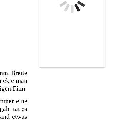
 mm Breite
chickte man
igen Film.
immer eine
gab, tat es
band etwas