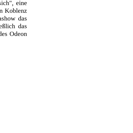
ich", eine
in Koblenz
iashow das
eßlich das
 des Odeon