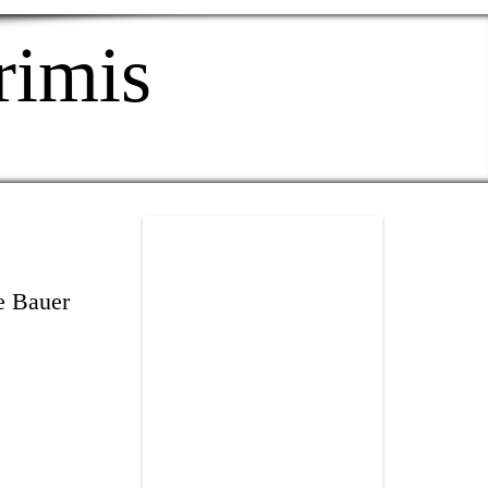
rimis
e Bauer